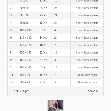
1
64 x 64
21 Kb
10
Show these avatars
2
70 x 70
25 Kb
25
Show these avatars
3
80 x 80
25 Kb
21
Show these avatars
4
90 x 90
12 Kb
22
Show these avatars
5
100 x 100
32 Kb
49
Show these avatars
6
110 x 110
14 Kb
24
Show these avatars
7
120 x 120
16 Kb
29
Show these avatars
8
150 x 150
22 Kb
19
Show these avatars
9
167 x 214
57 Kb
3
Show these avatars
10
200 x 200
52 Kb
14
Show these avatars
11
400 x 30
15 Kb
7
Show subscripts
12
587 x 48
27 Kb
5
Show subscripts
In all: 228 pcs.
Show all