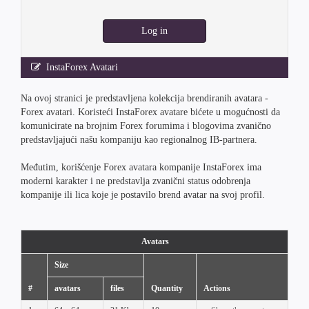
Log in
InstaForex Avatari
Na ovoj stranici je predstavljena kolekcija brendiranih avatara -
Forex avatari. Koristeći InstaForex avatare bićete u mogućnosti da
komunicirate na brojnim Forex forumima i blogovima zvanično
predstavljajući našu kompaniju kao regionalnog IB-partnera.
Međutim, korišćenje Forex avatara kompanije InstaForex ima
moderni karakter i ne predstavlja zvanični status odobrenja
kompanije ili lica koje je postavilo brend avatar na svoj profil.
Avatars
Size
#
avatars
files
Quantity
Actions